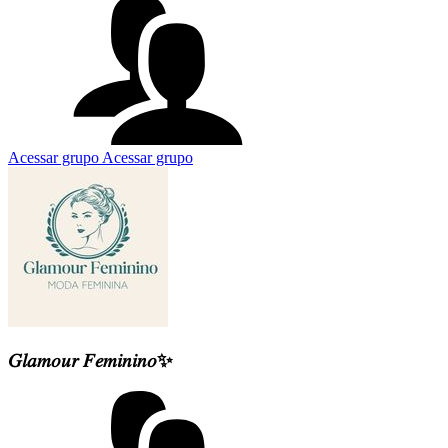
Acessar grupo
Acessar grupo
𝐺𝑙𝑎𝑚𝑜𝑢𝑟 𝐹𝑒𝑚𝑖𝑛𝑖𝑛𝑜✨