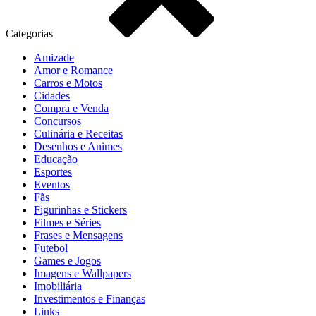
Categorias
Amizade
Amor e Romance
Carros e Motos
Cidades
Compra e Venda
Concursos
Culinária e Receitas
Desenhos e Animes
Educação
Esportes
Eventos
Fãs
Figurinhas e Stickers
Filmes e Séries
Frases e Mensagens
Futebol
Games e Jogos
Imagens e Wallpapers
Imobiliária
Investimentos e Finanças
Links