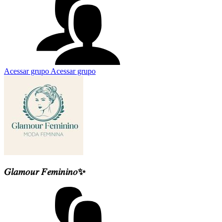
Acessar grupo
Acessar grupo
𝐺𝑙𝑎𝑚𝑜𝑢𝑟 𝐹𝑒𝑚𝑖𝑛𝑖𝑛𝑜✨