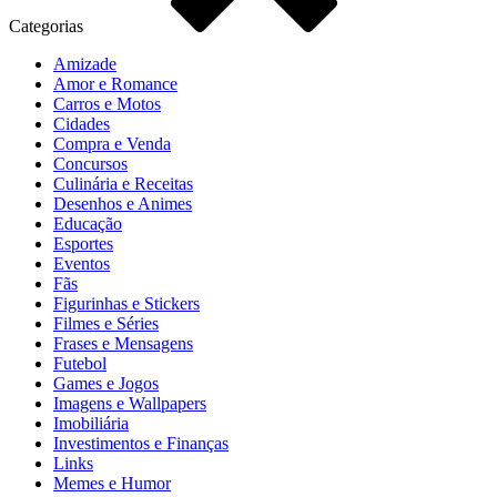
Categorias
Amizade
Amor e Romance
Carros e Motos
Cidades
Compra e Venda
Concursos
Culinária e Receitas
Desenhos e Animes
Educação
Esportes
Eventos
Fãs
Figurinhas e Stickers
Filmes e Séries
Frases e Mensagens
Futebol
Games e Jogos
Imagens e Wallpapers
Imobiliária
Investimentos e Finanças
Links
Memes e Humor