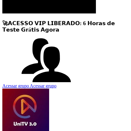
🚀𝗔𝗖𝗘𝗦𝗦𝗢 𝗩𝗜𝗣 𝗟𝗜𝗕𝗘𝗥𝗔𝗗𝗢: 6 𝗛𝗼𝗿𝗮𝘀 𝗱𝗲
𝗧𝗲𝘀𝘁𝗲 𝗚𝗿á𝘁𝗶𝘀 𝗔𝗴𝗼𝗿𝗮
Acessar grupo
Acessar grupo