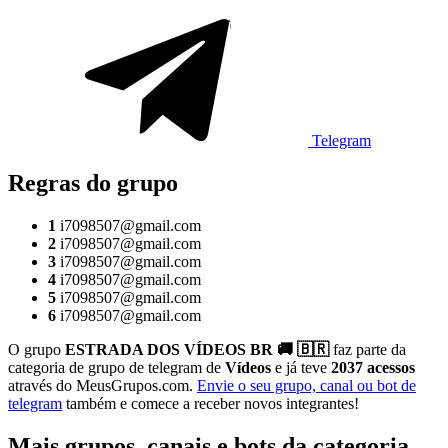
Telegram
Regras do grupo
1
i7098507@gmail.com
2
i7098507@gmail.com
3
i7098507@gmail.com
4
i7098507@gmail.com
5
i7098507@gmail.com
6
i7098507@gmail.com
O grupo
ESTRADA DOS VÍDEOS BR 🚚 🇧🇷
faz parte da
categoria de grupo de telegram de
Vídeos
e já teve
2037 acessos
através do MeusGrupos.com.
Envie o seu grupo, canal ou bot de
telegram
também e comece a receber novos integrantes!
Mais grupos, canais e bots da categoria