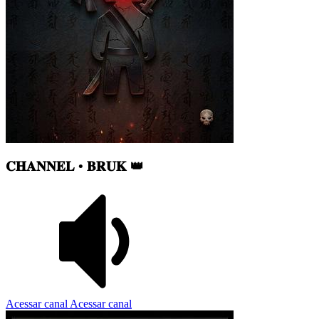
𝐂𝐇𝐀𝐍𝐍𝐄𝐋 • 𝐁𝐑𝐔𝐊 👑
Acessar canal
Acessar canal