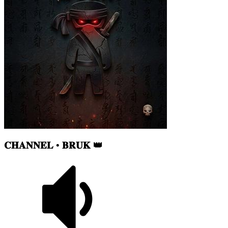
𝐂𝐇𝐀𝐍𝐍𝐄𝐋 • 𝐁𝐑𝐔𝐊 👑