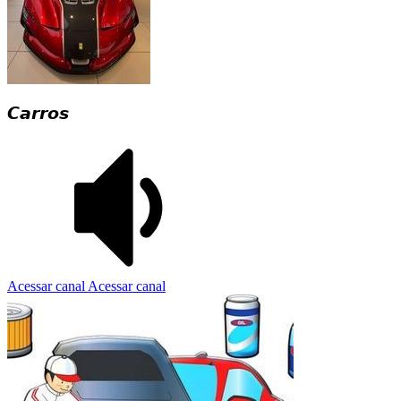
𝘾𝙖𝙧𝙧𝙤𝙨
Acessar canal
Acessar canal