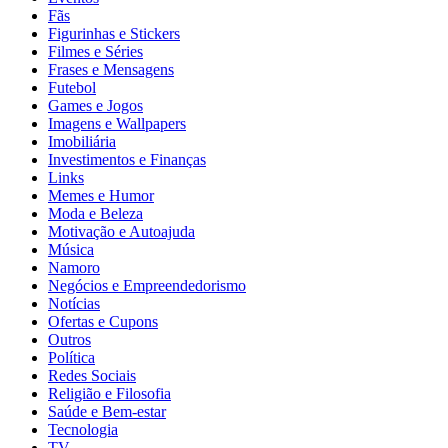
Fãs
Figurinhas e Stickers
Filmes e Séries
Frases e Mensagens
Futebol
Games e Jogos
Imagens e Wallpapers
Imobiliária
Investimentos e Finanças
Links
Memes e Humor
Moda e Beleza
Motivação e Autoajuda
Música
Namoro
Negócios e Empreendedorismo
Notícias
Ofertas e Cupons
Outros
Política
Redes Sociais
Religião e Filosofia
Saúde e Bem-estar
Tecnologia
TV