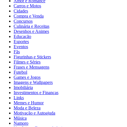
Amor e Romance
Carros e Motos
Cidades
Compra e Venda
Concursos
Culinária e Receitas
Desenhos e Animes
Educação
Esportes
Eventos
Fãs
Figurinhas e Stickers
Filmes e Séries
Frases e Mensagens
Futebol
Games e Jogos
Imagens e Wallpapers
Imobiliária
Investimentos e Finanças
Links
Memes e Humor
Moda e Beleza
Motivação e Autoajuda
Música
Namoro