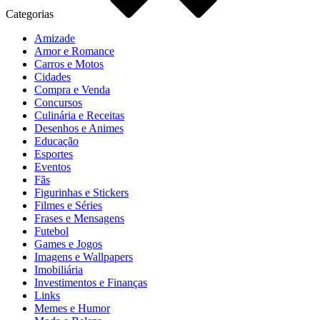
Categorias
Amizade
Amor e Romance
Carros e Motos
Cidades
Compra e Venda
Concursos
Culinária e Receitas
Desenhos e Animes
Educação
Esportes
Eventos
Fãs
Figurinhas e Stickers
Filmes e Séries
Frases e Mensagens
Futebol
Games e Jogos
Imagens e Wallpapers
Imobiliária
Investimentos e Finanças
Links
Memes e Humor