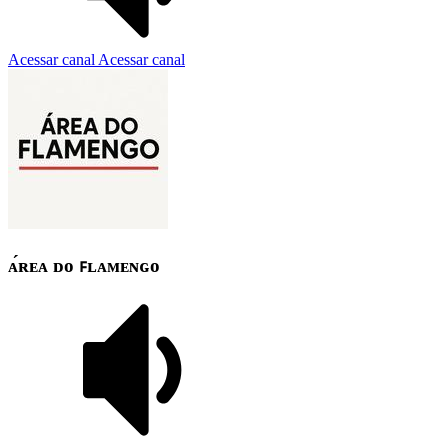
Acessar canal
Acessar canal
ᴀ́ʀᴇᴀ ᴅᴏ ꜰʟᴀᴍᴇɴɢᴏ