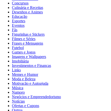
Concursos
Culinária e Receitas
Desenhos e Animes
Educação
Esportes
Eventos
Fãs
Figurinhas e Stickers
Filmes e Séries
Frases e Mensagens
Futebol
Games e Jogos
Imagens e Wallpapers
Imobiliária
Investimentos e Finanças
Links
Memes e Humor
Moda e Beleza
Motivação e Autoajuda
Música
Namoro
Negócios e Empreendedorismo
Notícias
Ofertas e Cupons
Outros