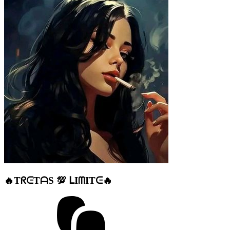
🔥TᖇᕮTᗩS 💯 ᒪIᗰITᕮ🔥